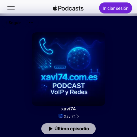
Iniciar sesión
Seguir
Buscar
Inicio
Novedades
Éxitos
xavi74
Xavi74
Último episodio