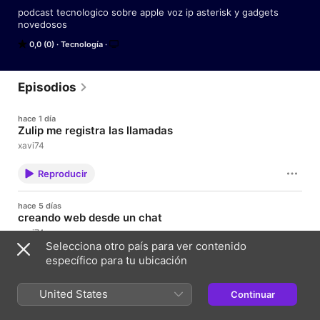
podcast tecnologico sobre apple voz ip asterisk y gadgets 
novedosos
0,0 (0)
Tecnología
Episodios
hace 1 día
Zulip me registra las llamadas
xavi74
Reproducir
hace 5 días
creando web desde un chat
xavi74
Selecciona otro país para ver contenido
específico para tu ubicación
Reproducir
United States
hace 6 días
Continuar
Asterisk con IA conversacional
xavi74